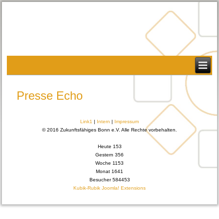
Presse Echo
Link1
|
Intern
|
Impressum
© 2016 Zukunftsfähiges Bonn e.V. Alle Rechte
vorbehalten
.
Heute
153
Gestern
356
Woche
1153
Monat
1641
Besucher
584453
Kubik-Rubik Joomla! Extensions