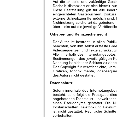
Auf die aktuelle und zukünftige Gesta
Deshalb distanziert er sich hiermit au
Diese Feststellung gilt für alle in
eingerichteten Gästebüchern, Diskuss
externe Schreibzugriffe möglich sind.
Nichtnutzung solcherart dargebotener I
über Links auf die jeweilige Veröffentli
Urheber- und Kennzeichenrecht
Der Autor ist bestrebt, in allen Pub
beachten, von ihm selbst erstellte Bi
Videosequenzen und Texte zurückzugr
Alle innerhalb des Internetangebote
Bestimmungen des jeweils gültigen Ke
Nennung ist nicht der Schluss zu ziehe
Das Copyright für veröffentlichte, vom 
Grafiken, Tondokumente, Videosequen
des Autors nicht gestattet.
Datenschutz
Sofern innerhalb des Internetangebot
besteht, so erfolgt die Preisgabe die
angebotenen Dienste ist – soweit tec
eines Pseudonyms gestattet. Die N
Postanschriften, Telefon- und Faxnum
ist nicht gestattet. Rechtliche Schr
vorbehalten.