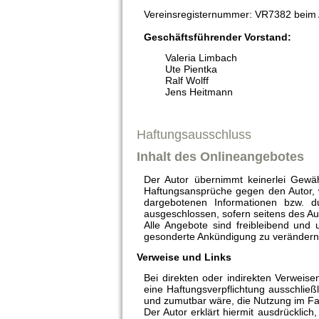
Vereinsregisternummer: VR7382 beim 
Geschäftsführender Vorstand:
Valeria Limbach
Ute Pientka
Ralf Wolff
Jens Heitmann
Haftungsausschluss
Inhalt des Onlineangebotes
Der Autor übernimmt keinerlei Gewähr 
Haftungsansprüche gegen den Autor, w
dargebotenen Informationen bzw. du
ausgeschlossen, sofern seitens des Aut
Alle Angebote sind freibleibend und 
gesonderte Ankündigung zu verändern, 
Verweise und Links
Bei direkten oder indirekten Verweis
eine Haftungsverpflichtung ausschließ
und zumutbar wäre, die Nutzung im Fall
Der Autor erklärt hiermit ausdrücklic