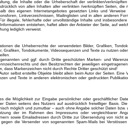
ltung, die Inhalte oder die Urheberschaft der verlinkten/verknüpften 
sdrücklich von allen Inhalten aller verlinkten /verknüpften Seiten, di
nerhalb des eigenen Internetangebotes gesetzten Links und Verweis
ionsforen, Linkverzeichnissen, Mailinglisten und in allen anderen F
 Für illegale, fehlerhafte oder unvollständige Inhalte und insbesonde
nformationen entstehen, haftet allein der Anbieter der Seite, auf welc
chung lediglich verweist.
likationen die Urheberrechte der verwendeten Bilder, Grafiken, Ton
lder, Grafiken, Tondokumente, Videosequenzen und Texte zu nutzen oder
eifen.
s genannten und ggf. durch Dritte geschützten Marken- und Warenze
nnzeichenrechts und den Besitzrechten der jeweiligen eingetragenen 
n, dass Markenzeichen nicht durch Rechte Dritter geschützt sind!
Autor selbst erstellte Objekte bleibt allein beim Autor der Seiten. Eine
zen und Texte in anderen elektronischen oder gedruckten Publikati
es die Möglichkeit zur Eingabe persönlicher oder geschäftlicher Dat
ser Daten seitens des Nutzers auf ausdrücklich freiwilliger Basis. 
hnisch möglich und zumutbar – auch ohne Angabe solcher Daten bzw. 
utzung der im Rahmen des Impressums oder vergleichbarer Angab
mern sowie Emailadressen durch Dritte zur Übersendung von nicht au
itte gegen die Versender von sogenannten Spam-Mails bei Verstössen