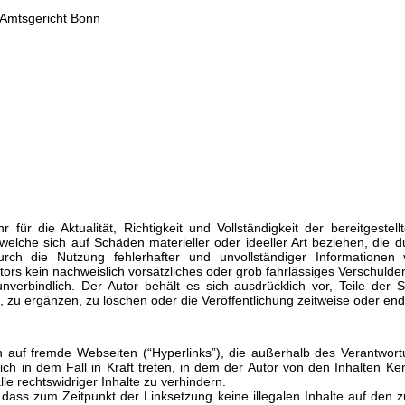
Amtsgericht Bonn
für die Aktualität, Richtigkeit und Vollständigkeit der bereitgestel
elche sich auf Schäden materieller oder ideeller Art beziehen, die 
rch die Nutzung fehlerhafter und unvollständiger Informationen 
ors kein nachweislich vorsätzliches oder grob fahrlässiges Verschulden
unverbindlich. Der Autor behält es sich ausdrücklich vor, Teile de
zu ergänzen, zu löschen oder die Veröffentlichung zeitweise oder endg
en auf fremde Webseiten (“Hyperlinks”), die außerhalb des Verantwor
lich in dem Fall in Kraft treten, in dem der Autor von den Inhalten K
e rechtswidriger Inhalte zu verhindern.
h, dass zum Zeitpunkt der Linksetzung keine illegalen Inhalte auf den